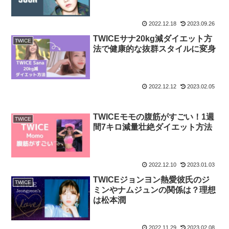
2022.12.18
2023.09.26
TWICEサナ20kg減ダイエット方
TWICE
法で健康的な抜群スタイルに変身
2022.12.12
2023.02.05
TWICEモモの腹筋がすごい！1週
TWICE
間7キロ減量壮絶ダイエット方法
2022.12.10
2023.01.03
TWICEジョンヨン熱愛彼氏のジ
TWICE
ミンやナムジュンの関係は？理想
は松本潤
2022.11.29
2023.02.08