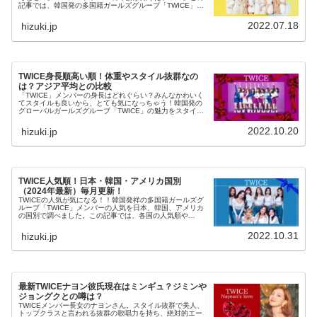
記事では、韓国発の多国籍ガールズグループ「TWICE」メ
ンバーの・TWICEメンバーの年齢や生年月日順・韓国と日
本の年齢の数え方の違...
2022.07.18
hizuki.jp
TWICE身長順高い順！体重やスタイル抜群なの
は？アジア平均との比較
「TWICE」メンバーの身長はどれぐらい？みんなかわいく
てスタイルも良いから、とても気になっちゃう！韓国発の
グローバルガールズグループ「TWICE」の魅力をスタイル
からもみていきましょう。この記事を読むと・TWICEメン
バー身長高い順・TW...
2022.10.20
hizuki.jp
TWICE人気順！日本・韓国・アメリカ国別
（2024年最新）毎月更新！
TWICEの人気が気になる！！韓国発祥の多国籍ガールズグ
ループ「TWICE」メンバーの人気を日本、韓国、アメリカ
の国別で調べました。この記事では、各国の人気順や
TWICEメンバーの魅力をご紹介します。・TWICE人気順
（国別）・TWICEメ...
2022.10.31
hizuki.jp
最新TWICEナヨン彼氏現在はミンギュ？ジミンや
ジョングクとの噂は？
TWICEメンバー長女のナヨンさん。スタイル抜群で美人、
トップクラスと言われる抜群の歌唱力を持ち、絶対的エー