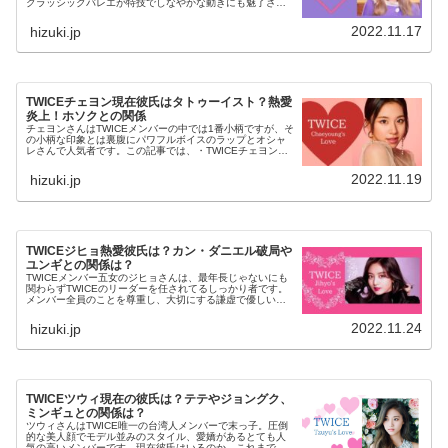
クラッシックバレエが特技でしなやかな動きにも魅了され
ます。そんなミナさんに「彼氏はいるのか？」気になりま
すよね。この記事では・TW...
2022.11.17
hizuki.jp
TWICEチェヨン現在彼氏はタトゥーイスト？熱愛
炎上！ホソクとの関係
チェヨンさんはTWICEメンバーの中では1番小柄ですが、そ
の小柄な印象とは裏腹にパワフルボイスのラップとオシャ
レさんで人気者です。この記事では、・TWICEチェヨンさ
んに現在彼氏はいるのか？・TWICEチェヨンさんはこれま
で過去に恋愛の噂が...
2022.11.19
hizuki.jp
TWICEジヒョ熱愛彼氏は？カン・ダニエル破局や
ユンギとの関係は？
TWICEメンバー五女のジヒョさんは、最年長じゃないにも
関わらずTWICEのリーダーを任されてるしっかり者です。
メンバー全員のことを尊重し、大切にする謙虚で優しい性
格はTWICEメンバーからも尊敬されており、とても魅力的
なジヒョさん。この記...
2022.11.24
hizuki.jp
TWICEツウィ現在の彼氏は？テテやジョングク、
ミンギュとの関係は？
ツウィさんはTWICE唯一の台湾人メンバーで末っ子。圧倒
的な美人顔でモデル並みのスタイル、愛嬌があるとても人
気の高いメンバーです。現在彼氏はいるのか、これまで過