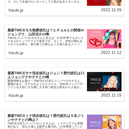
ス、そして永遠のセンターとして人気のあるナヨンさん。
この記事では、そんなナヨンさんに・「現在彼氏はいるの
か？」・「これまで過去に熱愛...
2022.11.09
hizuki.jp
最新TWICEモモ熱愛彼氏は？ヒチョルとの関係や
ジョングク、山田涼介の噂
TWICEメンバーのモモさんと言えば、K-POP界でもダンス
スキルがトップクラスで有名です。そして、女性の憧れる
スタイルを持ち、努力家で人柄もよく人気のあるメンバー
です。この記事では、そんなモモさんに・「現在彼氏はい
るのか？」・「これまで過...
2022.11.12
hizuki.jp
最新TWICEサナ現在彼氏はジュン？歴代彼氏は11
人ジョングクやテテとの噂
最新情報をお届け！TWICEの日本人メンバーのサナさん。
愛嬌があり、モデルのようなスタイル、TWICEメンバーや
ファンを大切にする優しさを持つ彼女は男女から人気があ
るメンバーです。サナさんの彼氏はいるのか？歴代彼氏も
ご紹介！！
2022.11.15
hizuki.jp
最新TWICEミナ現在彼氏は？歴代彼氏は５名ジミ
ンやテテとの噂は？
TWICE日本人メンバーのミナさんは、ミステリアスな雰囲
気があり、切なさ感じる歌声も魅力的。11年間習っていた