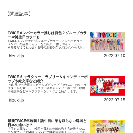
【関連記事】
TWICEメンバーカラー推しは何色？グループカラ
ーや誕生日カラーも
TWICEメンバーの公式グループカラー、メンバーカラー、
メンバーの誕生日カラーをご紹介。 推しのイメージカラー
を知るだけでも応援する時の服装やグッズにイメージカラ
ーをチョイスして応援の幅が広がり楽しみが倍増します！
2022.07.10
hizuki.jp
TWICE キャラクター！ラブリー＆キャンディーポ
ップや絵文字など紹介
PR世界でも活躍するガールズグループ「TWICE」のキャラ
クターが可愛い！！ラブリーやキャンディーポップ、動物
や絵文字などキャラクターをいくつかご紹介します。
TWICEは韓国人5人、日本人3人、台湾人1人の多国籍な9人
組メンバーで、ガールズ...
2022.07.15
hizuki.jp
最新TWICE年齢順！誕生日に年を取らない韓国と
日本の違いは？
「同じ人間なのに！韓国と日本の年齢の数え方が違うなん
てなぜ？」「TWICEメンバーの年齢が知りたい！！」この