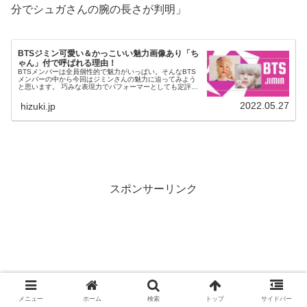
分でシュガさんの腕の長さが判明」
BTSジミン可愛い＆かっこいい魅力画像あり「ち
ゃん」付で呼ばれる理由！
BTSメンバーは全員個性的で魅力がいっぱい。そんなBTS
メンバーの中から今回はジミンさんの魅力に迫ってみよう
と思います。 巧みな表現力でパフォーマーとしても定評が
あり、透き通るような高音の歌声が魅力的なJIMINさん。女
性だけでなく時には男...
2022.05.27
hizuki.jp
スポンサーリンク
メニュー
ホーム
検索
トップ
サイドバー