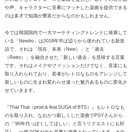
や声、キャラクターに見事にマッチした楽曲を提供できる
のは多才で知識が豊富だからなのかもしれません。
今では韓国国内で一大マーケティングトレンドに発展して
いる「Newtro」は2018年半ば辺りから使われている新造
語で、それは「現在、未来（New）」と「過去
（Retro）」を融合させた「新しい過去」を意味する言葉
です。それはメイクやファッションだけでなく、音楽にも
取り入れられており、若者がレトロなものをアレンジして
新しいものに生まれ変わらせ違った魅力あるものに変化さ
せていきます。
『That That（prod.& feat.SUGA of BTS）』もレトロなも
のを取り入れ、なおかつ新しくした楽曲でPSYさんから
の「’90年代っぽくしてほしい」と言うリクエストにも対
応し、一発でOKが出た見事な楽曲となっています。その