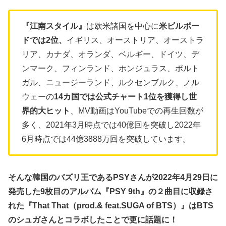
『江南スタイル』
は欧米諸国を中心に
米ビルボー
ドでは2位、
イギリス、オーストリア、オーストラ
リア、カナダ、オランダ、ベルギー、ドイツ、デ
ンマーク、フィンランド、ホンジュラス、ポルト
ガル、ニュージーランド、ルクセンブルク、ノル
ウェーの
14カ国では公式チャート1位を獲得し世
界的大ヒット
、MV動画はYouTubeでの再生回数が
多く、2021年3月時点では40億回を突破し2022年
6月時点では44億3888万回を突破しています。
そんな韓国のバズリ王であるPSYさんが2022年4月29日に
発売した9枚目のアルバム『PSY 9th』の２曲目に収録さ
れた『That That（prod.& feat.SUGA of BTS）』はBTS
のシュガさんとコラボしたことで更に話題に！