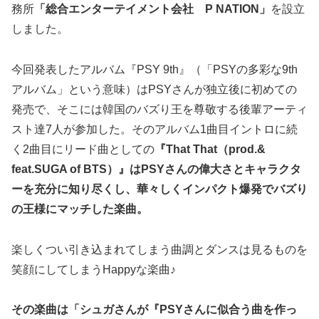
務所
「総合エンターテイメント会社 P NATION」
を設立
しました。
今回発表したアルバム『PSY 9th』（「PSYの多彩な9th
アルバム」という意味）はPSYさんが独立後に初めての
発売で、そこには韓国のバズり王を尊敬する後輩アーティ
スト達7人が参加した。そのアルバム1曲目イントロに続
く2曲目にリード曲としての
『That That（prod.&
feat.SUGA of BTS）』はPSYさんの偉大さとキャラクタ
ーを充分に知り尽くし、華々しくインパクト爆発でバズり
の王様にマッチした楽曲。
楽しくつい引き込まれてしまう曲調とダンスは見るものを
笑顔にしてしまうHappyな楽曲♪
その楽曲は「シュガさんが『PSYさんに似合う曲を作っ